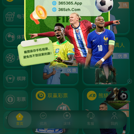
电子
体育
IM 体育
Choice 真人
真人
棋牌
双赢彩票
熊猫体育
彩票
捕鱼
优惠
滚球
客服
我的
首页