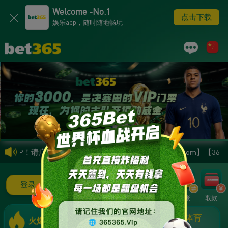
Welcome -No.1
点击下载
娱乐app，随时随地畅玩
65bet会员认准永久线路【365bet201.com】【365be
登录
注册
存款
转账
取款
PG 电子
沙巴体育
火爆